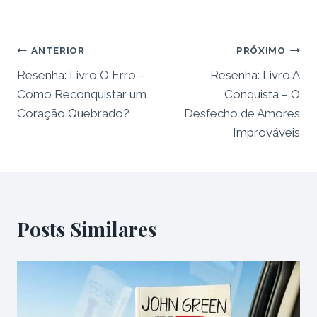
Navegação
ANTERIOR
PRÓXIMO
Resenha: Livro O Erro –
Resenha: Livro A
de
Como Reconquistar um
Conquista – O
Post
Coração Quebrado?
Desfecho de Amores
Improváveis
Posts Similares