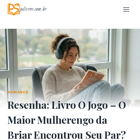
Pular
pslivros.com.br
para
o
Conteúdo
ROMANCE
Resenha: Livro O Jogo – O
Maior Mulherengo da
Briar Encontrou Seu Par?