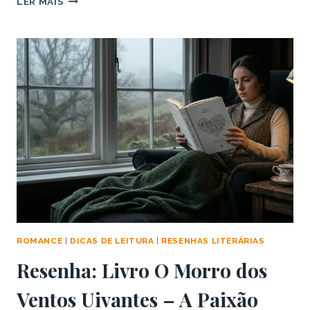
LER MAIS
LIVRO
SEM
DEFEITOS
–
PROXIMIDADE
FORÇADA
E
MUITO
COWBOY
ROMANCE
|
DICAS DE LEITURA
|
RESENHAS LITERÁRIAS
Resenha: Livro O Morro dos
Ventos Uivantes – A Paixão