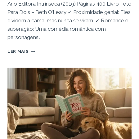
Ano Editora Intrínseca (2019) Páginas 400 Livro Teto
Para Dois – Beth O’Leary ✓ Proximidade genial: Eles
dividem a cama, mas nunca se viram. ✓ Romance e
superação: Uma comédia romântica com
personagens…
RESENHA:
LER MAIS
LIVRO
TETO
PARA
DOIS
–
O
ROMANCE
PERFEITO
POR
POST-
ITS