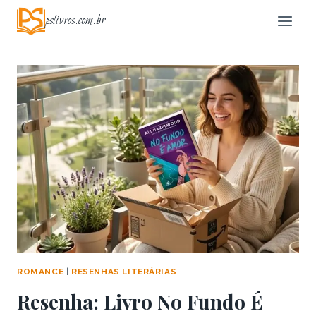
Pular
pslivros.com.br
para
o
Conteúdo
ROMANCE
|
RESENHAS LITERÁRIAS
Resenha: Livro No Fundo É