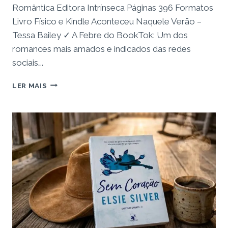
Romântica Editora Intrínseca Páginas 396 Formatos
Livro Físico e Kindle Aconteceu Naquele Verão –
Tessa Bailey ✓ A Febre do BookTok: Um dos
romances mais amados e indicados das redes
sociais….
RESENHA:
LER MAIS
LIVRO
ACONTECEU
NAQUELE
VERÃO
–
O
CAPITÃO
RABUGENTO
E
A
PATRICINHA