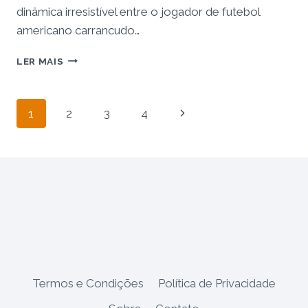
dinâmica irresistível entre o jogador de futebol
americano carrancudo…
RESENHA:
LER MAIS
LIVRO
A
REGRA
Navegação
Página
1
2
3
4
DO
JOGO
da
Seguinte
–
QUANDO
Página
O
JOGADOR
RABUGENTO
ENCONTRA
O
AMOR
Termos e Condições
Política de Privacidade