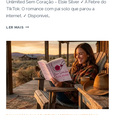
Unlimited Sem Coração – Elsie Silver ✓ A Febre do
TikTok: O romance com pai solo que parou a
internet. ✓ Disponível…
RESENHA:
LER MAIS
LIVRO
SEM
CORAÇÃO
E
A
RENDIÇÃO
DO
COWBOY
MAIS
RABUGENTO
DE
CHESTNUT
SPRINGS