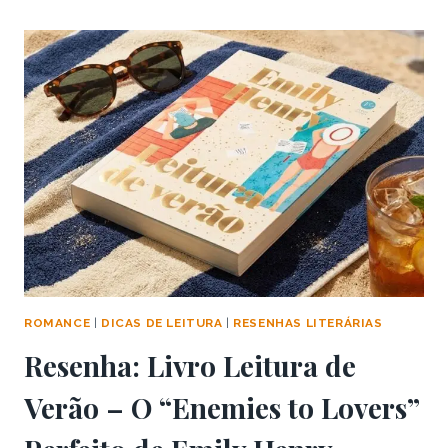
NO
FUNDO
É
AMOR
–
UMA
JORNALISTA,
UM
ASTRO
DE
CINEMA
E
DEZ
ANOS
DE
ROMANCE
|
DICAS DE LEITURA
|
RESENHAS LITERÁRIAS
ESPERA
Resenha: Livro Leitura de
Verão – O “Enemies to Lovers”