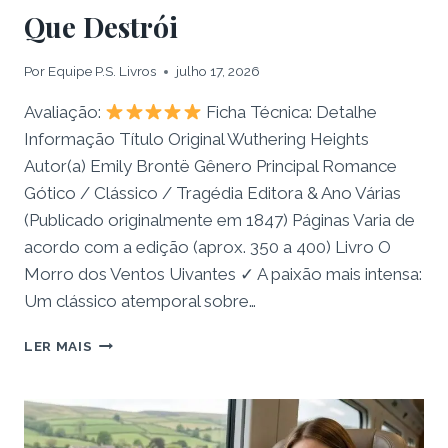
Que Destrói
Por
Equipe P.S. Livros
julho 17, 2026
Avaliação:
Ficha Técnica: Detalhe
Informação Título Original Wuthering Heights
Autor(a) Emily Brontë Gênero Principal Romance
Gótico / Clássico / Tragédia Editora & Ano Várias
(Publicado originalmente em 1847) Páginas Varia de
acordo com a edição (aprox. 350 a 400) Livro O
Morro dos Ventos Uivantes ✓ A paixão mais intensa:
Um clássico atemporal sobre…
RESENHA:
LER MAIS
LIVRO
O
MORRO
DOS
VENTOS