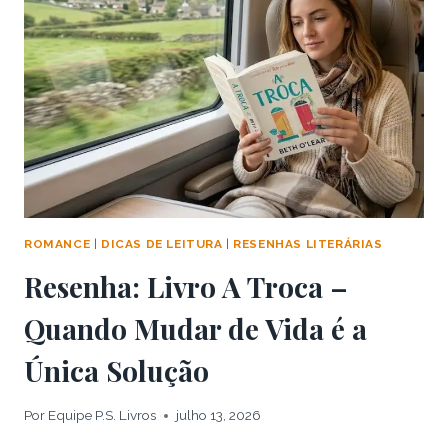
UIVANTES
–
A
PAIXÃO
QUE
DESTRÓI
ROMANCE
|
DICAS DE LEITURA
|
RESENHAS LITERÁRIAS
Resenha: Livro A Troca –
Quando Mudar de Vida é a
Única Solução
Por
Equipe P.S. Livros
julho 13, 2026