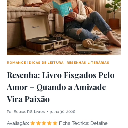
“ENEMIES
TO
LOVERS”
PERFEITO
DE
EMILY
HENRY
ROMANCE
|
DICAS DE LEITURA
|
RESENHAS LITERÁRIAS
Resenha: Livro Fisgados Pelo
Amor – Quando a Amizade
Vira Paixão
Por
Equipe P.S. Livros
julho 30, 2026
Avaliação:
Ficha Técnica: Detalhe