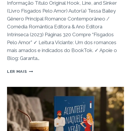
Informação Título Original Hook, Line, and Sinker
(Livro Fisgados Pelo Amor) Autor(a) Tessa Bailey
Gênero Principal Romance Contemporâneo /
Comédia Romântica Editora & Ano Editora
Intrínseca (2023) Páginas 320 Compre “Fisgados
Pelo Amor” ✓ Leitura Viciante: Um dos romances
mais amados e indicados do BookTok. ✓ Apoie o
Blog: Garanta…
RESENHA:
LER MAIS
LIVRO
FISGADOS
PELO
AMOR
–
QUANDO
A
AMIZADE
VIRA