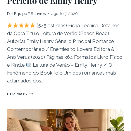
Perfeito de Emily Henry
Por
Equipe P.S. Livros
agosto 3, 2026
(5/5 estrelas) Ficha Técnica Detalhes
da Obra Título Leitura de Verão (Beach Read)
Autor(a) Emily Henry Gênero Principal Romance
Contemporâneo / Enemies to Lovers Editora &
Ano Verus (2020) Páginas 364 Formatos Livro Físico
e Kindle
Leitura de Verão – Emily Henry ✓ O
Fenômeno do BookTok: Um dos romances mais
aclamados dos…
RESENHA:
LER MAIS
LIVRO
LEITURA
DE
VERÃO
–
O