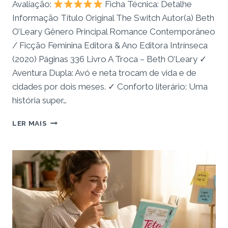
Avaliação:
Ficha Técnica: Detalhe
Informação Título Original The Switch Autor(a) Beth
O’Leary Gênero Principal Romance Contemporâneo
/ Ficção Feminina Editora & Ano Editora Intrínseca
(2020) Páginas 336 Livro A Troca – Beth O’Leary ✓
Aventura Dupla: Avó e neta trocam de vida e de
cidades por dois meses. ✓ Conforto literário: Uma
história super…
RESENHA:
LER MAIS
LIVRO
A
TROCA
–
QUANDO
MUDAR
DE
VIDA
É
A