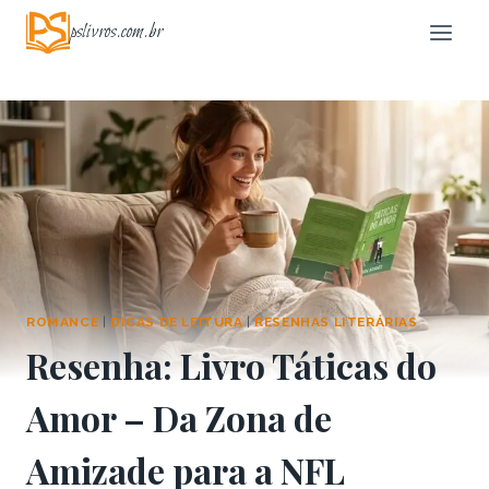
Pular
pslivros.com.br
para
o
Conteúdo
ROMANCE
|
DICAS DE LEITURA
|
RESENHAS LITERÁRIAS
Resenha: Livro Táticas do
Amor – Da Zona de
Amizade para a NFL