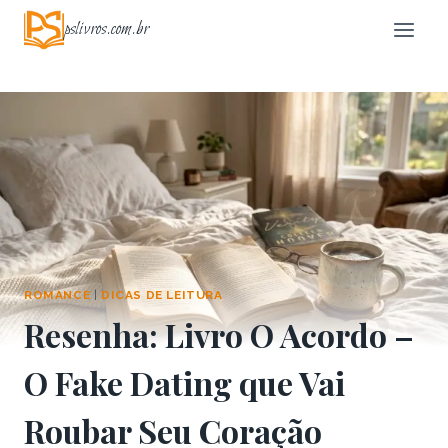
Pular
pslivros.com.br
para
o
Conteúdo
ROMANCE
|
DICAS DE LEITURA
Resenha: Livro O Acordo –
O Fake Dating que Vai
Roubar Seu Coração