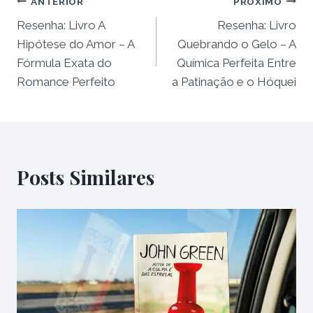
Navegação
ANTERIOR
PRÓXIMO
Resenha: Livro A
Resenha: Livro
de
Hipótese do Amor – A
Quebrando o Gelo – A
Post
Fórmula Exata do
Química Perfeita Entre
Romance Perfeito
a Patinação e o Hóquei
Posts Similares