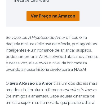
frieza de Levi Ward.
Ver Preço na Amazon
Se você leu
A Hipótese do Amor
e ficou órfã
daquela mistura deliciosa de ciência, protagonistas
inteligentes e um romance de arrancar suspiros,
pode comemorar. Ali Hazelwood ataca novamente,
e dessa vez, ela elevou o nível da brincadeira
levando a nossa história direto para a NASA!
O
livro A Razão do Amor
traz um dos clichês mais
amados da literatura: o famoso
enemies to lovers
(de inimigos a amantes). Sabe aquela dinâmica de
um cara super mal-humorado que parece odiar a