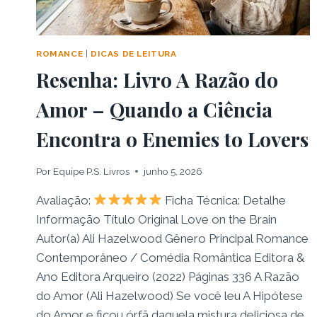
ROMANCE
|
DICAS DE LEITURA
Resenha: Livro A Razão do
Amor – Quando a Ciência
Encontra o Enemies to Lovers
Por
Equipe P.S. Livros
junho 5, 2026
Avaliação:
Ficha Técnica: Detalhe
Informação Título Original Love on the Brain
Autor(a) Ali Hazelwood Gênero Principal Romance
Contemporâneo / Comédia Romântica Editora &
Ano Editora Arqueiro (2022) Páginas 336 A Razão
do Amor (Ali Hazelwood) Se você leu A Hipótese
do Amor e ficou órfã daquela mistura deliciosa de