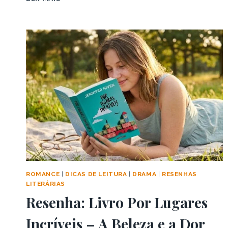
LIVRO
A
CONQUISTA
–
O
DESFECHO
DE
AMORES
IMPROVÁVEIS
ROMANCE
|
DICAS DE LEITURA
|
DRAMA
|
RESENHAS
LITERÁRIAS
Resenha: Livro Por Lugares
Incríveis – A Beleza e a Dor