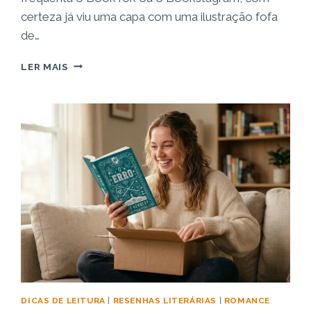
certeza já viu uma capa com uma ilustração fofa
de…
RESENHA:
LER MAIS
LIVRO
A
HIPÓTESE
DO
AMOR
–
A
FÓRMULA
EXATA
DO
ROMANCE
PERFEITO
DICAS DE LEITURA
|
RESENHAS LITERÁRIAS
|
ROMANCE