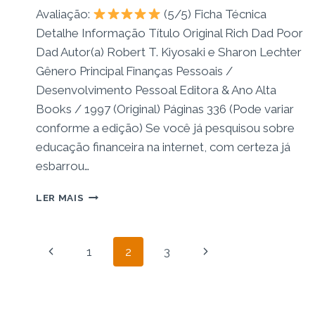
Avaliação:
(5/5) Ficha Técnica
Detalhe Informação Título Original Rich Dad Poor
Dad Autor(a) Robert T. Kiyosaki e Sharon Lechter
Gênero Principal Finanças Pessoais /
Desenvolvimento Pessoal Editora & Ano Alta
Books / 1997 (Original) Páginas 336 (Pode variar
conforme a edição) Se você já pesquisou sobre
educação financeira na internet, com certeza já
esbarrou…
RESENHA
LER MAIS
DO
LIVRO
PAI
Navegação
Página
Página
1
2
3
RICO,
PAI
da
Anterior
Seguinte
POBRE:
O
Página
GUIA