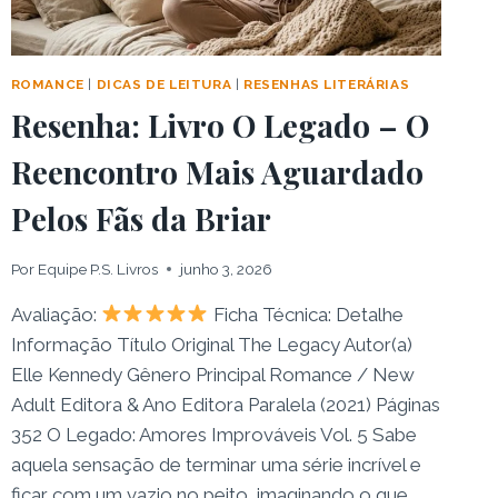
ROMANCE
|
DICAS DE LEITURA
|
RESENHAS LITERÁRIAS
Resenha: Livro O Legado – O
Reencontro Mais Aguardado
Pelos Fãs da Briar
Por
Equipe P.S. Livros
junho 3, 2026
Avaliação:
Ficha Técnica: Detalhe
Informação Título Original The Legacy Autor(a)
Elle Kennedy Gênero Principal Romance / New
Adult Editora & Ano Editora Paralela (2021) Páginas
352 O Legado: Amores Improváveis Vol. 5 Sabe
aquela sensação de terminar uma série incrível e
ficar com um vazio no peito, imaginando o que