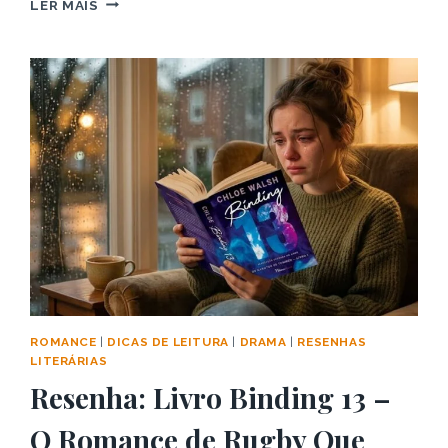
LER MAIS
LIVRO
O
ERRO
–
COMO
RECONQUISTAR
UM
CORAÇÃO
QUEBRADO?
ROMANCE
|
DICAS DE LEITURA
|
DRAMA
|
RESENHAS
LITERÁRIAS
Resenha: Livro Binding 13 –
O Romance de Rugby Que