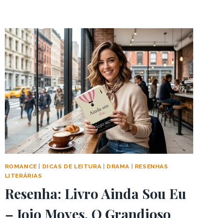
O
ACORDO
–
O
FAKE
DATING
QUE
VAI
ROUBAR
SEU
CORAÇÃO
ROMANCE
|
DICAS DE LEITURA
|
DRAMA
|
RESENHAS
LITERÁRIAS
Resenha: Livro Ainda Sou Eu
– Jojo Moyes, O Grandioso