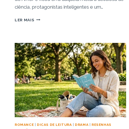
ciência, protagonistas inteligentes e um…
RESENHA:
LER MAIS
LIVRO
A
RAZÃO
DO
AMOR
–
QUANDO
A
CIÊNCIA
ENCONTRA
O
ENEMIES
TO
LOVERS
ROMANCE
|
DICAS DE LEITURA
|
DRAMA
|
RESENHAS