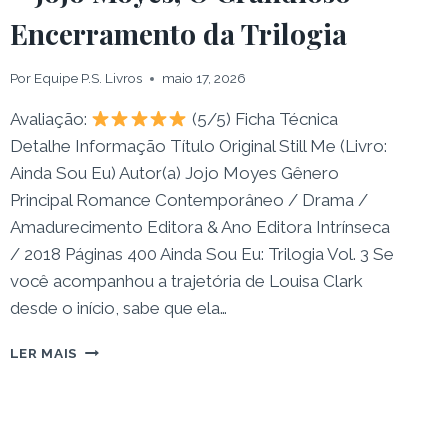
Encerramento da Trilogia
Por
Equipe P.S. Livros
maio 17, 2026
Avaliação:
(5/5) Ficha Técnica
Detalhe Informação Título Original Still Me (Livro:
Ainda Sou Eu) Autor(a) Jojo Moyes Gênero
Principal Romance Contemporâneo / Drama /
Amadurecimento Editora & Ano Editora Intrínseca
/ 2018 Páginas 400 Ainda Sou Eu: Trilogia Vol. 3 Se
você acompanhou a trajetória de Louisa Clark
desde o início, sabe que ela…
RESENHA:
LER MAIS
LIVRO
AINDA
SOU
EU