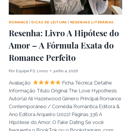
ROMANCE
|
DICAS DE LEITURA
|
RESENHAS LITERÁRIAS
Resenha: Livro A Hipótese do
Amor – A Fórmula Exata do
Romance Perfeito
Por
Equipe P.S. Livros
junho 4, 2026
Avaliação:
Ficha Técnica: Detalhe
Informação Título Original The Love Hypothesis
Autor(a) Ali Hazelwood Gênero Principal Romance
Contemporâneo / Comédia Romântica Editora &
Ano Editora Arqueiro (2022) Páginas 336 A
Hipótese do Amor: O Fake Dating Se você
frequenta o BookTok ou o Bookstagram, com