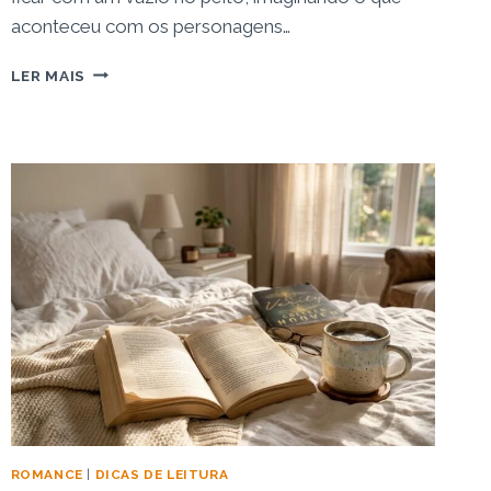
aconteceu com os personagens…
RESENHA:
LER MAIS
LIVRO
O
LEGADO
–
O
REENCONTRO
MAIS
AGUARDADO
PELOS
FÃS
DA
BRIAR
ROMANCE
|
DICAS DE LEITURA