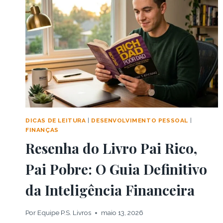
–
A
BELEZA
E
A
DOR
DE
ESTAR
VIVO
DICAS DE LEITURA
|
DESENVOLVIMENTO PESSOAL
|
FINANÇAS
Resenha do Livro Pai Rico,
Pai Pobre: O Guia Definitivo
da Inteligência Financeira
Por
Equipe P.S. Livros
maio 13, 2026