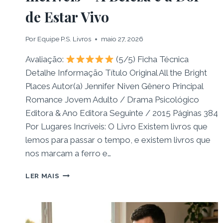
de Estar Vivo
Por
Equipe P.S. Livros
maio 27, 2026
Avaliação:
(5/5) Ficha Técnica
Detalhe Informação Título Original All the Bright
Places Autor(a) Jennifer Niven Gênero Principal
Romance Jovem Adulto / Drama Psicológico
Editora & Ano Editora Seguinte / 2015 Páginas 384
Por Lugares Incríveis: O Livro Existem livros que
lemos para passar o tempo, e existem livros que
nos marcam a ferro e…
RESENHA:
LER MAIS
LIVRO
POR
LUGARES
INCRÍVEIS