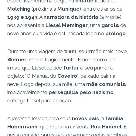
especificamente na pequena
cidade
fictícia de
Molching
(próxima a
Munique
), entre os anos de
1939 e 1943
. A
narradora da história
(a Morte)
nos apresenta a
Liesel Meminger
, uma
garota
de
nove anos cuja vida é estilhaçada logo no
prólogo
.
Durante uma viagem de
trem
, seu irmão mais novo,
Werner
, morre tragicamente. É no enterro do
irmão que Liesel decide
furtar
o seu primeiro
objeto: “O Manual do
Coveiro
“, deixado cair na
neve. Logo depois, sua mãe, uma
mãe comunista
implacavelmente
perseguida pelo nazismo
,
entrega Liesel para adoção.
A jovem é levada para seus
novos pais
, a
família
Hubermann
, que mora na cinzenta
Rua Himmel
. É
nesse cenário opressivo, governado pelas sombras