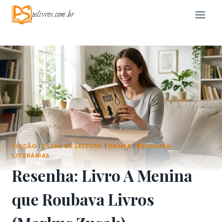
Pular
pslivros.com.br
para
o
Conteúdo
FICÇÃO
|
DICAS DE LEITURA
|
DRAMA
|
RESENHAS
LITERÁRIAS
Resenha: Livro A Menina
que Roubava Livros