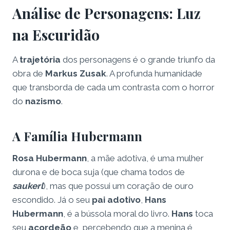
Análise de Personagens: Luz
na Escuridão
A
trajetória
dos personagens é o grande triunfo da
obra de
Markus Zusak
. A profunda humanidade
que transborda de cada um contrasta com o horror
do
nazismo
.
A Família Hubermann
Rosa Hubermann
, a mãe adotiva, é uma mulher
durona e de boca suja (que chama todos de
saukerl
), mas que possui um coração de ouro
escondido. Já o seu
pai adotivo
,
Hans
Hubermann
, é a bússola moral do livro.
Hans
toca
seu
acordeão
e, percebendo que a menina é