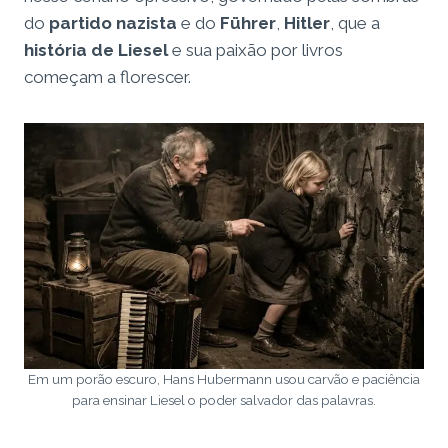
do
partido nazista
e do
Führer
,
Hitler
, que a
história de Liesel
e sua paixão por livros
começam a florescer.
Em um porão escuro, Hans Hubermann usou carvão e paciência
para ensinar Liesel o poder salvador das palavras.