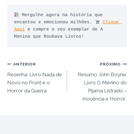
 Mergulhe agora na história que 
encantou e emocionou milhões. 
Clique 
Aqui
 e compre o seu exemplar de A 
Menina que Roubava Livros!
Navegação
ANTERIOR
PRÓXIMO
Resenha: Livro Nada de
Resumo John Boyne:
de
Novo no Front e o
Livro O Menino do
Post
Horror da Guerra
Pijama Listrado –
Inocência e Horror