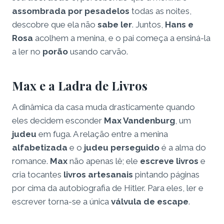
assombrada por pesadelos
todas as noites,
descobre que ela não
sabe ler
. Juntos,
Hans e
Rosa
acolhem a menina, e o pai começa a ensiná-la
a ler no
porão
usando carvão.
Max e a Ladra de Livros
A dinâmica da casa muda drasticamente quando
eles decidem esconder
Max Vandenburg
, um
judeu
em fuga. A relação entre a menina
alfabetizada
e o
judeu perseguido
é a alma do
romance.
Max
não apenas lê; ele
escreve livros
e
cria tocantes
livros artesanais
pintando páginas
por cima da autobiografia de Hitler. Para eles, ler e
escrever torna-se a única
válvula de escape
.